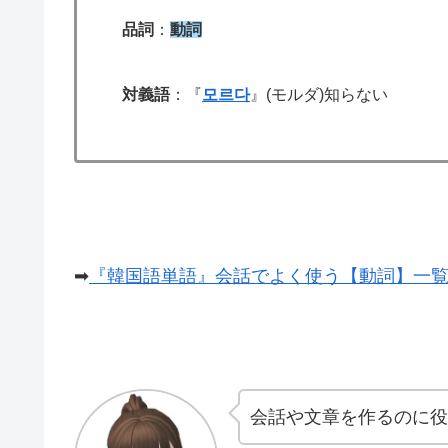
品詞
：
動詞
対義語
：『
모르다
』(モルダ)知らない
➡
『韓国語単語』会話でよく使う【動詞】一覧
会話や文章を作るのに役