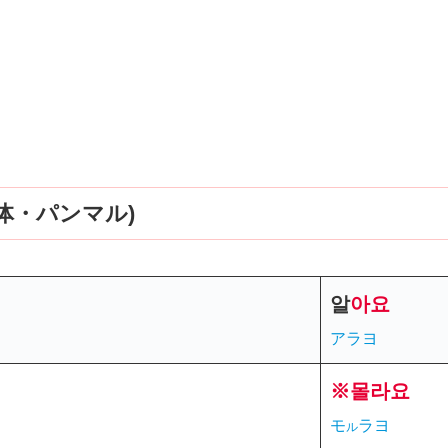
体・パンマル)
알
아
요
アラヨ
※몰라요
モ
ラヨ
ル