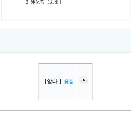
連体形【未来】
【
알다
】
発音