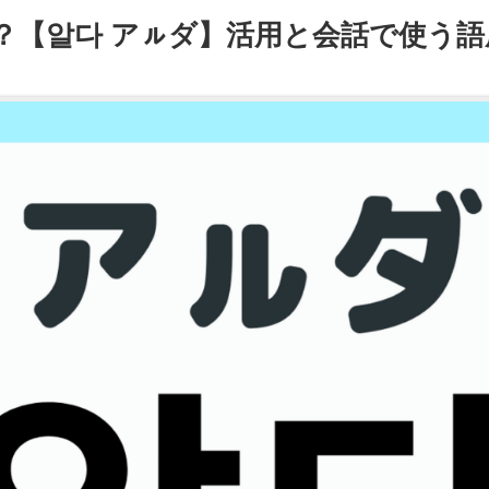
？【알다 アㇽダ】活用と会話で使う語