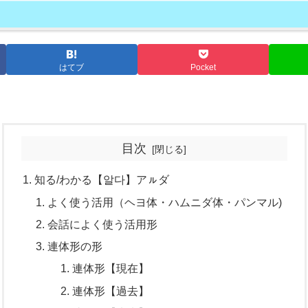
はてブ
Pocket
目次
知る/わかる【알다】アㇽダ
よく使う活用（ヘヨ体・ハムニダ体・パンマル)
会話によく使う活用形
連体形の形
連体形【現在】
連体形【過去】