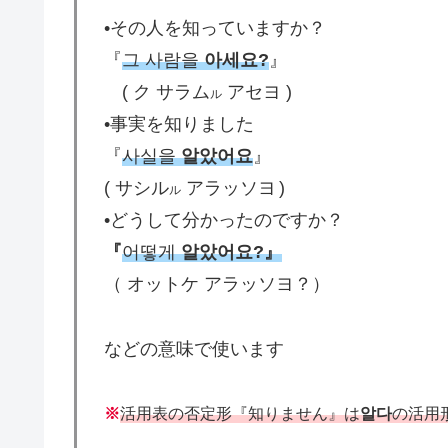
•その人を知っていますか？
『
그 사람을
아세요
?
』
( ク サラム
アセヨ )
ル
•事実を知りました
『
사실을
알았어요
』
( サシル
アラッソヨ
)
ル
•どうして分かったのですか？
『
어떻게
알았어요?』
（ オットケ アラッソヨ？）
などの意味で使います
※
活用表の否定形『知りません』は
알다
の活用