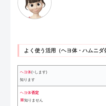
よく使う活用（ヘヨ体・ハムニダ
ヘヨ体
(~します)
知ります
ヘヨ体
否定
※
知りません