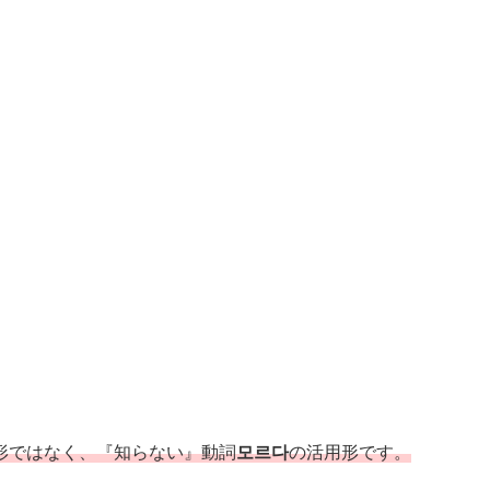
形ではなく、『知らない』動詞
모르다
の活用形です。