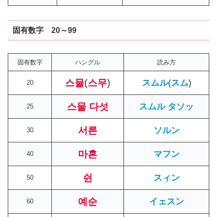
固有数字 20～99
固有数字
ハングル
読み方
스물
(
스무
)
スムル
(
スム
)
20
스물 다섯
スムル タソッ
25
서른
ソルン
30
마흔
マフン
40
쉰
スィン
50
예순
イェスン
60