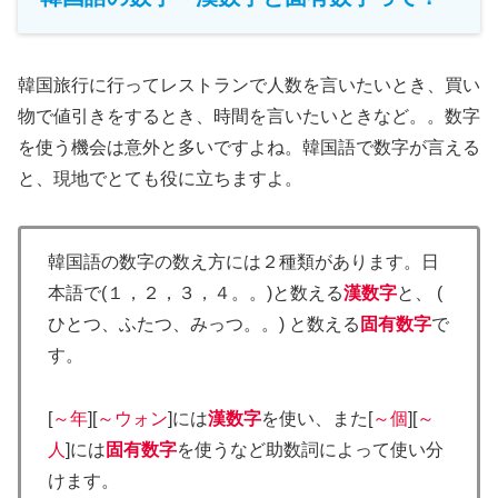
韓国旅行に行ってレストランで人数を言いたいとき、買い
物で値引きをするとき、時間を言いたいときなど。。数字
を使う機会は意外と多いですよね。韓国語で数字が言える
と、現地でとても役に立ちますよ。
韓国語の数字の数え方には２種類があります。日
本語で(１，２，３，４。。)と数える
漢数字
と、 (
ひとつ、ふたつ、みっつ。。) と数える
固有数字
で
す。
[
～年
][
～ウォン
]には
漢数字
を使い、また[
～個
][
～
人
]には
固有数字
を使うなど助数詞によって使い分
けます。