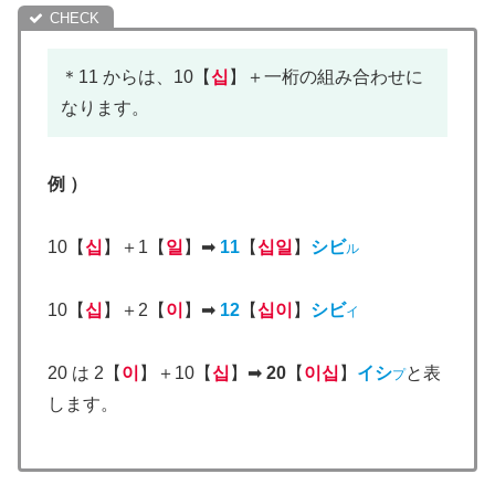
＊11 からは、10【
십
】＋一桁の組み合わせに
なります。
例 ）
10【
십
】＋1【
일
】➡
11
【
십일
】
シビ
ル
10【
십
】＋2【
이
】➡
12
【
십이
】
シビ
イ
20 は 2【
이
】＋10【
십
】➡
20
【
이십
】
イシ
と表
プ
します。