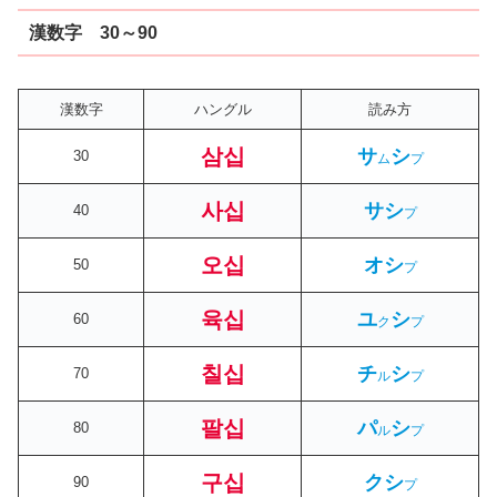
漢数字 30～90
漢数字
ハングル
読み方
삼십
サ
シ
30
ム
プ
사십
サシ
40
プ
오십
オシ
50
プ
육십
ユ
シ
60
ク
プ
칠십
チ
シ
70
ル
プ
팔십
パ
シ
80
ル
プ
구십
クシ
90
プ