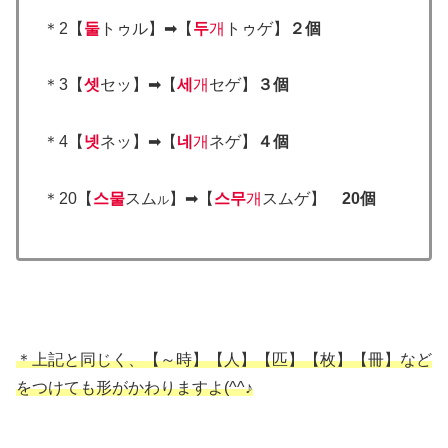
＊2【
둘
トゥル】➡【
두
개
トゥゲ】
２個
＊3【
셋
セッ】➡【
세
개
セゲ】
３個
＊4【
넷
ネッ】➡【
네
개
ネゲ】
４個
＊20【
스물
スム
】➡【
스무
개
スムゲ】
20個
ル
＊上記と同じく、【～時】【人】【匹】【枚】【冊】など
をつけても形がかわりますよ(^^♪