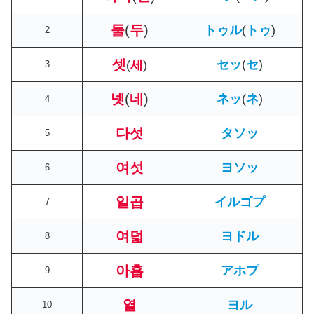
둘
(
두
)
トゥル
(
トゥ
)
2
셋
セッ
(
セ
)
(
세
)
3
넷
(
네
)
ネッ
(
ネ
)
4
다섯
タソッ
5
여섯
ヨソッ
6
일곱
イルゴプ
7
여덟
ヨドル
8
아홉
アホプ
9
열
ヨル
10