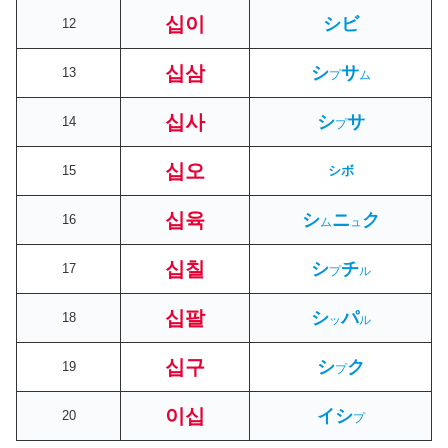
십이
シビ
12
십삼
シ
サ
13
プ
ム
십사
シ
サ
14
プ
십오
15
シボ
십육
シ
ニ
ク
16
ム
ュ
십칠
シ
チ
17
プ
ル
십팔
シ
パ
18
ッ
ル
십구
シ
ク
19
プ
이십
イシ
20
プ