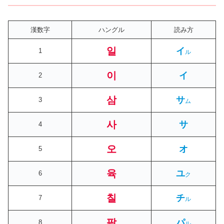
漢数字
ハングル
読み方
일
イ
1
ル
이
イ
2
삼
サ
3
ム
사
サ
4
오
オ
5
육
ユ
6
ク
칠
チ
7
ル
팔
パ
8
ル