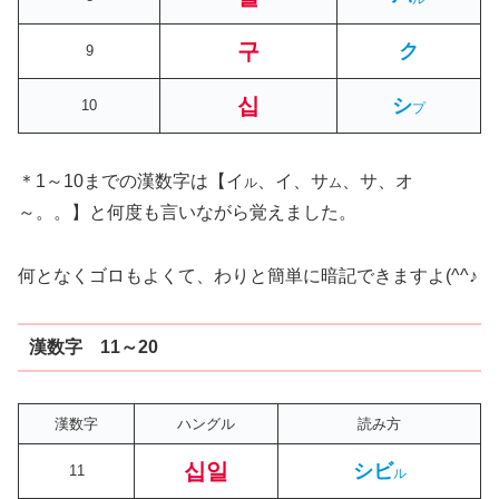
구
ク
9
십
シ
10
プ
＊1～10までの漢数字は【イ
、イ、サ
、サ、オ
ル
ム
～。。】と何度も言いながら覚えました。
何となくゴロもよくて、わりと簡単に暗記できますよ(^^♪
漢数字 11～20
漢数字
ハングル
読み方
십일
シビ
11
ル