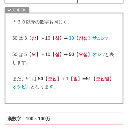
＊３０以降の数字も同じく、
30 は 3【
삼
】＋10【
십
】➡
30
【
삼십
】
サ
シ
、
ム
プ
50 は 5【
오
】＋10【
십
】➡
50
【
오십
】
オシ
と表
プ
します。
また、51 は
50
【
오십
】＋1【
일
】➡
51
【
오십일
】
オシビ
となります。
ル
漢数字 100～100万