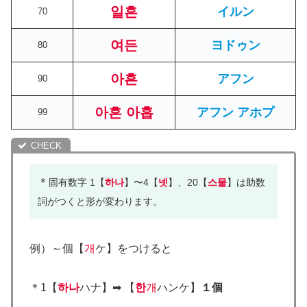
일흔
イルン
70
여든
ヨドゥン
80
아흔
アフン
90
아흔 아홉
アフン アホプ
99
＊
固有数字 1【
하나
】〜4【
넷
】、20【
스물
】は助数
詞がつくと形が変わります。
例）～個【
개
ケ】をつけると
＊1【
하나
ハナ】➡ 【
한
개
ハンケ】
１個