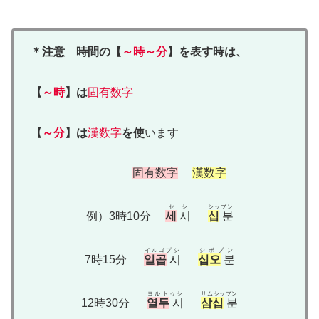
＊注意 時間の【
～時～分
】を表す時は、
【
～時
】は
固有数字
【
～分
】は
漢数字
を使
います
固有数字
漢数字
セシ
シッブン
例）3時10分
세
시
십
분
イルゴプシ
シボブン
7時15分
일곱
시
십오
분
ヨルトゥシ
サムシップン
12時30分
열두
시
삼십
분