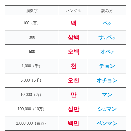
漢数字
ハングル
読み方
백
ペ
100（百）
ク
삼백
サ
ベ
300
ム
ク
오백
オベ
500
ク
천
チョン
1,000（千）
오천
オチョン
5,000（5千）
만
マン
10,000（万）
십만
シ
マン
100,000（10万）
ム
백만
ペンマン
1,000,000（百万）