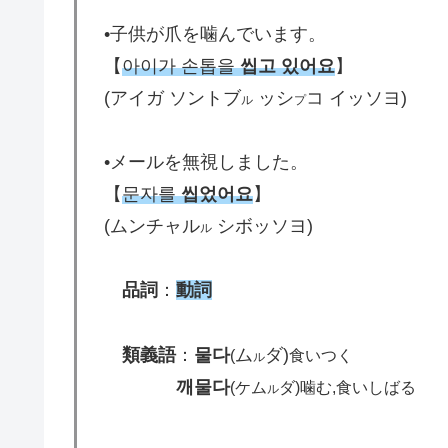
•子供が爪を噛んでいます。
【
아이가 손톱을
씹고 있어요
】
(アイガ ソントブ
ッシ
コ イッソヨ)
ル
プ
•メールを無視しました。
【
문자를
씹었어요
】
(ムンチャル
シボッソヨ)
ル
品詞
：
動詞
類義語
：
물다
ム
ダ)
(
食いつく
ル
깨물다
(ケム
ダ
)噛む,食いしばる
ル