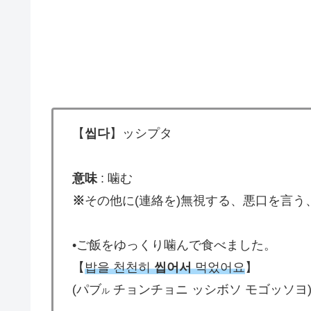
【
씹다
】ッシプタ
意味
: 噛む
※
その他に(連絡を)無視する、悪口を言
•ご飯をゆっくり噛んで食べました。
【
밥을 천천히
씹어서
먹었어요
】
(パブ
チョンチョニ ッシボソ モゴッソヨ
ル