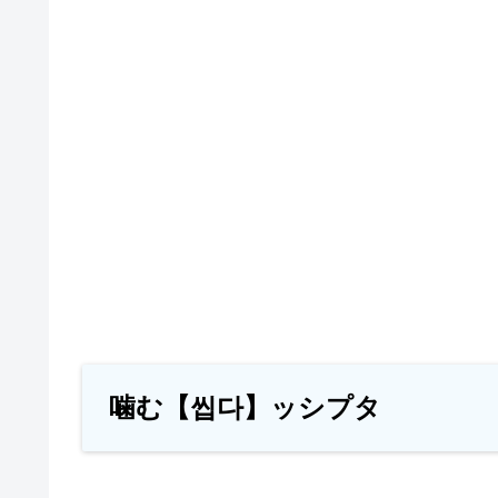
噛む【씹다】ッシプタ