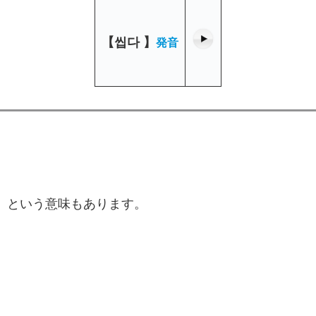
【
씹다
】
発音
う、という意味もあります。
)