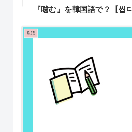
『噛む』を韓国語で？【씹다
単語