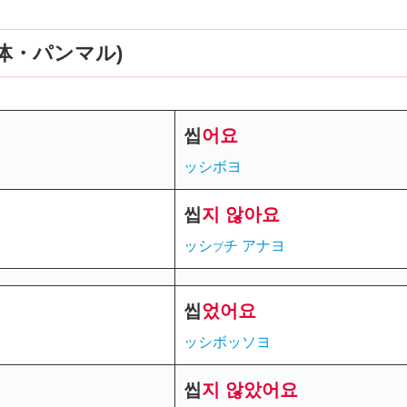
体・パンマル)
씹
어
요
ッシボヨ
씹
지 않아요
ッシ
チ
アナヨ
プ
씹
었
어요
ッシボッソヨ
씹
지
않았어요