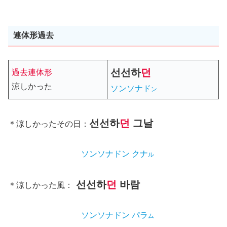
連体形過去
선선
하
던
過去連体形
涼しかった
ソンソナド
ン
선선
하
던
그날
＊涼しかったその日：
ソンソナドン クナ
ル
선선
하
던
바람
＊涼しかった風：
ソンソナドン パラ
ム