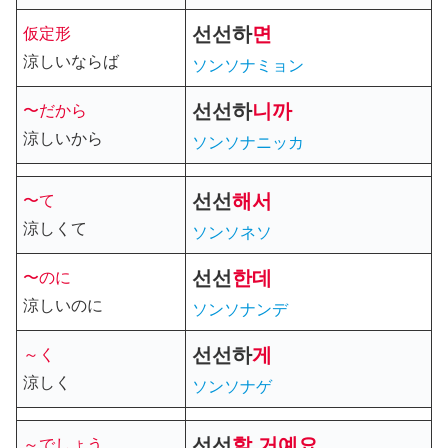
선선하
면
仮定形
涼しいならば
ソンソナミョン
선선하
니까
〜だから
涼しいから
ソンソナニッカ
선선
해
서
〜て
涼しくて
ソンソネソ
선선
한데
〜のに
涼しいのに
ソンソナンデ
선선
하
게
～く
涼しく
ソンソナゲ
선선
할 거예요
～でしょう