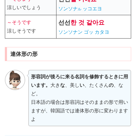
涼しいでしょう
ソンソナ
ッコエヨ
ル
선선
한 것 같아요
～そうです
涼しそうです
ソンソナン ゴッ カタヨ
連体形の形
形容詞が後ろに来る名詞を修飾するときに用
います。
大き
な
、美し
い
、たくさん
の
、な
ど。
日本語の場合は形容詞はそのままの形で用い
ますが、韓国語では連体形の形に変わります
よ