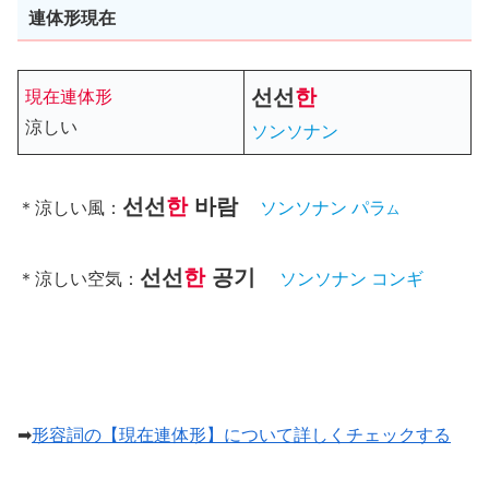
連体形現在
선선
한
現在連体形
涼しい
ソンソナン
선선
한
바람
＊
涼しい風
：
ソンソナン
パラ
ム
선선
한
공기
＊
涼しい空気
：
ソンソナン コンギ
➡
形容詞の【現在連体形】について詳しくチェックする