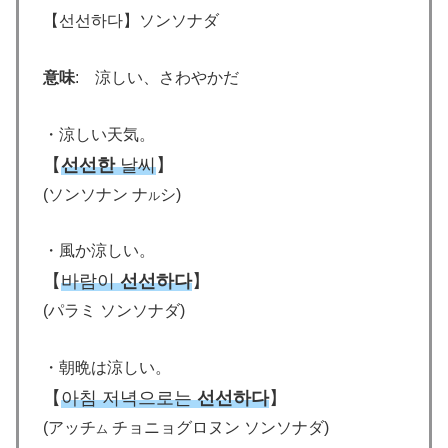
【선선하다】ソンソナダ
意味
: 涼しい、さわやかだ
・涼しい天気。
【
선선한
날씨
】
(ソンソナン ナ
シ)
ル
・風か涼しい。
【
바람이
선선하다
】
(パラミ ソンソナダ)
・朝晩は涼しい。
【
아침 저녁으로는
선선하다
】
(アッチ
チョニョグロヌン ソンソナダ)
ム