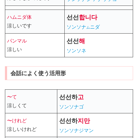
선선
합니다
ハムニダ体
涼しいです
ソンソナ
ニダ
ム
선선
해
パンマル
涼しい
ソンソネ
会話によく使う活用形
선선
하
고
〜て
涼しくて
ソンソナゴ
선선하
지만
〜けれど
涼しいけれど
ソンソナジマン