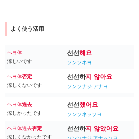
よく使う活用
선선
해요
ヘヨ体
涼しいです
ソンソネヨ
선선
하
지 않아요
ヘヨ体
否定
涼しくないです
ソンソナ
ジ アナヨ
선선
했어요
ヘヨ体
過去
涼しかったです
ソンソネッソヨ
선선
하
지
않았어요
ヘヨ体過去
否定
涼しくなかったです
ソンソナジ アナッソヨ