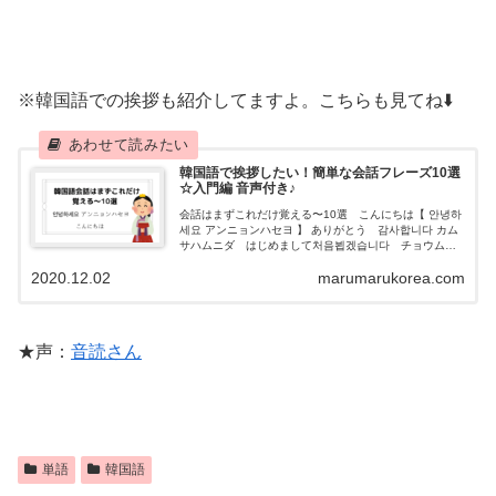
※韓国語での挨拶も紹介してますよ。こちらも見てね⬇️
韓国語で挨拶したい！簡単な会話フレーズ10選
☆入門編 音声付き♪
会話はまずこれだけ覚える〜10選 こんにちは【 안녕하
세요 アンニョンハセヨ 】 ありがとう 감사합니다 カム
サハムニダ はじめまして처음뵙겠습니다 チョウムベ
ッケスムニダ よろしくお願いします 잘 부탁합니다
2020.12.02
marumarukorea.com
チャルプッタカンミダ
★声：
音読さん
単語
韓国語