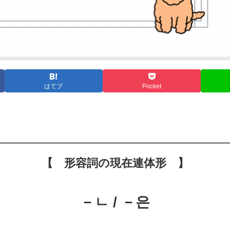
はてブ
Pocket
【 形容詞の現在連体形 】
－
ㄴ
/ －
은