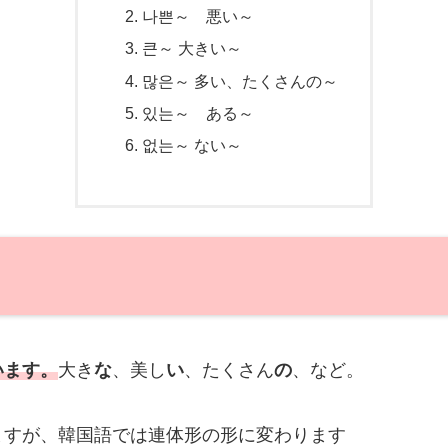
나쁜～ 悪い～
큰～ 大きい～
많은～ 多い、たくさんの～
있는～ ある～
없는～ ない～
います。
大き
な
、美し
い
、たくさん
の
、など。
ますが、韓国語では連体形の形に変わります