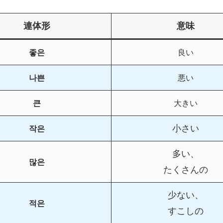
連体形
意味
좋은
良い
나쁜
悪い
큰
大きい
小さい
작은
多い、
많은
たくさんの
少ない、
적은
すこしの