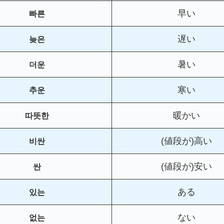
早い
빠른
遅い
늦은
暑い
더운
寒い
추운
暖かい
따뜻한
(値段が)高い
비싼
(値段が)安い
싼
ある
있는
ない
없는