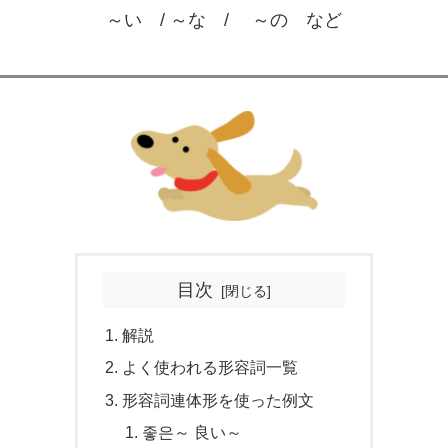
～い / ～な / ～の など
目次
解説
よく使われる形容詞一覧
形容詞連体形を使った例文
좋은～ 良い～