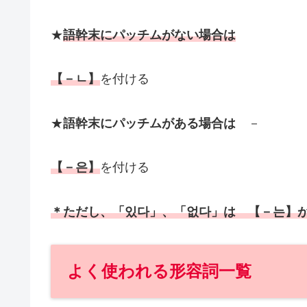
★
語幹末にパッチムがない場合は
【
－ㄴ
】
を付ける
★
語幹末にパッチムがある場合は
－
【－
은
】
を付ける
＊ただし、
「
있다
」、
「
없다
」は
【
－
는
】
よく使われる形容詞一覧