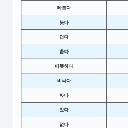
빠르다
늦다
덥다
춥다
따뜻하다
비싸다
싸다
있다
없다