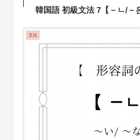
韓国語 初級文法 7【－ㄴ
文法