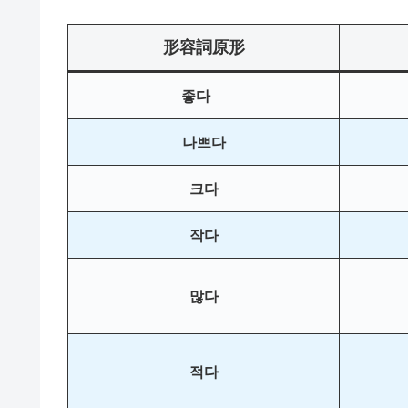
形容詞原形
좋다
나쁘다
크다
작다
많다
적다