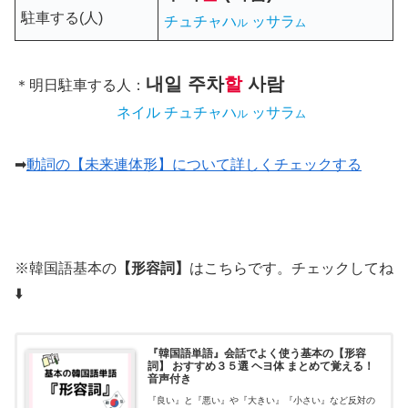
駐車する(人)
チュチャハ
ッサラ
ル
ム
내일
주차
할
사람
＊明日駐車する人：
ネイル チュチャハ
ッサラ
ル
ム
➡
動詞の【未来連体形】について詳しくチェックする
※韓国語基本の
【形容詞】
はこちらです。チェックしてね
⬇️
『韓国語単語』会話でよく使う基本の【形容
詞】 おすすめ３５選 ヘヨ体 まとめて覚える！
音声付き
『良い』と『悪い』や『大きい』『小さい』など反対の