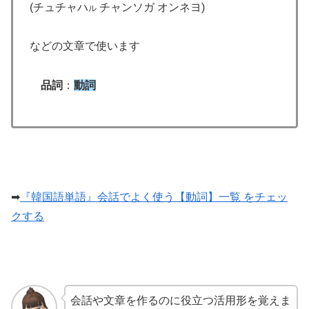
(チュチャハ
チャンソガ オンネヨ)
ル
などの文章で使います
品詞
：
動詞
➡
『韓国語単語』会話でよく使う【動詞】一覧 をチェッ
クする
会話や文章を作るのに役立つ活用形を覚えま