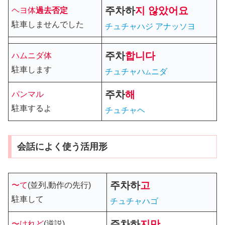
주차
하
지
않았어요
ヘヨ体
過去
否定
駐車しませんでした
チュチャハジ アナッソヨ
주차
합니다
ハムニダ体
駐車します
チュチャハ
ニダ
ム
주차
해
パンマル
駐車するよ
チュチャヘ
会話によく使う活用形
주차
하
고
〜て
(並列,動作の先行)
駐車して
チュチャハゴ
주차
하
지만
〜けれど
(逆説)