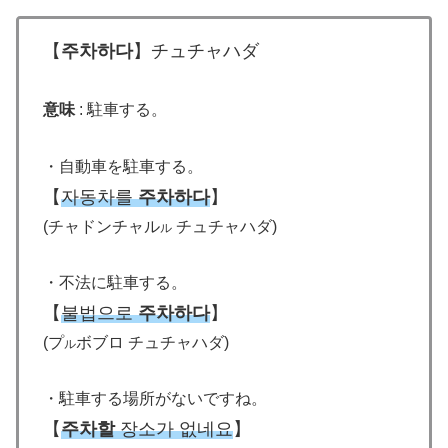
【
주차하다
】チュチャハダ
意味
: 駐車する。
・自動車を駐車する。
【
자동차를
주차하다
】
(
チャドンチャル
チュチャハダ)
ル
・不法に駐車する。
【
불법으로
주차하다
】
(プ
ボブロ チュチャハダ)
ル
・駐車する場所がないですね。
【
주차할
장소가 없네요
】