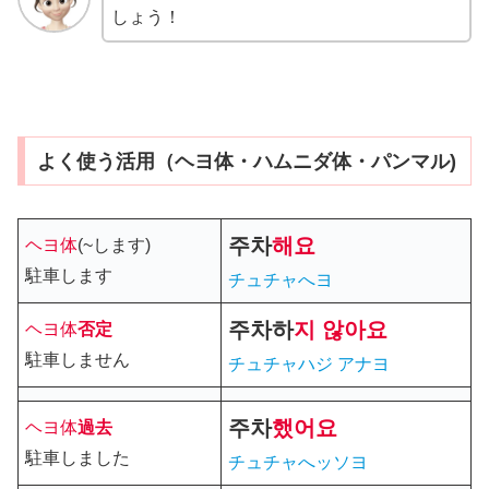
しょう！
よく使う活用（ヘヨ体・ハムニダ体・パンマル)
주차
해요
ヘヨ体
(~します)
駐車します
チュチャへヨ
주차
하
지 않아요
ヘヨ体
否定
駐車しません
チュチャハ
ジ アナヨ
주차
했어요
ヘヨ体
過去
駐車しました
チュチャへッソヨ