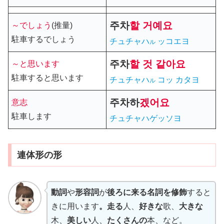
주차
할 거예요
～でしょう
(推量)
駐車するでしょう
チュチャハ
ッコエヨ
ル
주차
할
것 같아요
～と思います
駐車すると思います
チュチャハ
コッ カタヨ
ル
주차
하
겠어요
意志
駐車します
チュチャハゲッソヨ
連体形の形
動詞
や
形容詞
が
後ろに来る名詞を修飾
すると
きに用います
。走る
人、
好きな
歌、
大きな
木、
美しい
人、
たくさんの
本、など。