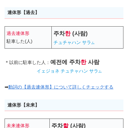
連体形【過去】
주차
한
(사람)
過去連体形
駐車した(人)
チュチャハン サラ
ム
예전에
주차
한
사람
＊以前に駐車した人：
イェジョネ チュチャハン サラ
ム
➡
動詞の【過去連体形】について詳しくチェックする
連体形【未来】
주차
할
(사람)
未来連体形