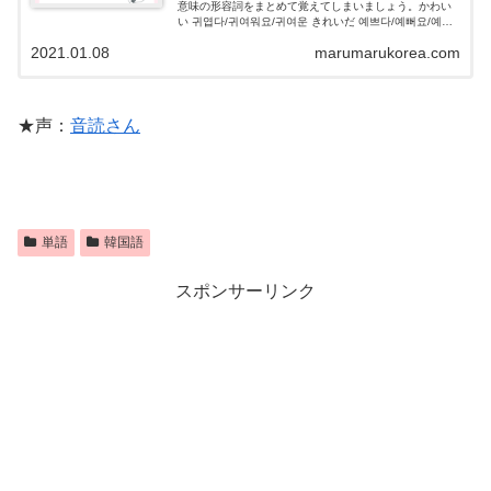
意味の形容詞をまとめて覚えてしまいましょう。かわい
い 귀엽다/귀여워요/귀여운 きれいだ 예쁘다/예뻐요/예쁜
美しい 아름답/아름다워요/아름다운 多い 많다/많아요/많
2021.01.08
marumarukorea.com
은 少ない 적다/적어요/적은
★声：
音読さん
単語
韓国語
スポンサーリンク