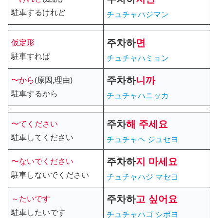
駐車するけれど
チュチャハジマン
주차
하
면
仮定形
駐車すれば
チュチャハミョン
주차
하
니까
〜から
(原因,理由)
駐車するから
チュチャハニッカ
주차
해 주세요
〜てください
駐車してください
チュチャヘ ジュセヨ
주차
하
지 마세요
〜ないでください
駐車しないでください
チュチャハジ マセヨ
주차
하
고 싶어요
～たいです
駐車したいです
チュチャハゴ シポヨ