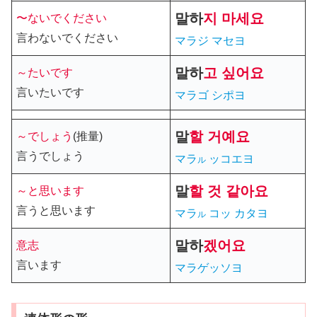
말
하
지 마세요
〜ないでください
言わないでください
マラジ マセヨ
말
하
고 싶어요
～たいです
言いたいです
マラゴ シポヨ
말
할 거예요
～でしょう
(推量)
言うでしょう
マラ
ッコエヨ
ル
말
할
것 같아요
～と思います
言うと思います
マラ
コッ カタヨ
ル
말
하
겠어요
意志
言います
マラゲッソヨ