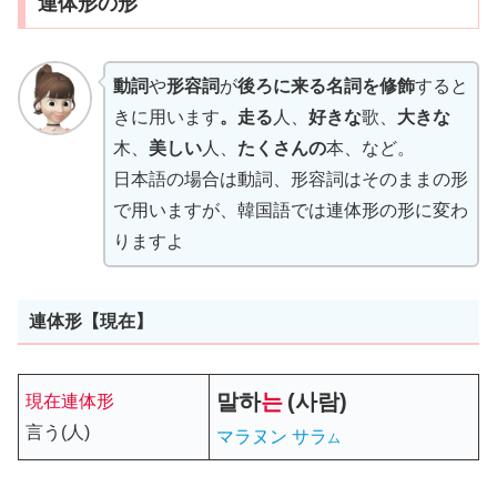
連体形の形
動詞
や
形容詞
が
後ろに来る名詞を修飾
すると
きに用います
。走る
人、
好きな
歌、
大きな
木、
美しい
人、
たくさんの
本、など。
日本語の場合は動詞、形容詞はそのままの形
で用いますが、韓国語では連体形の形に変わ
りますよ
連体形【現在】
말
하
는
(사람)
現在連体形
言う(人)
マラヌン サラ
ム