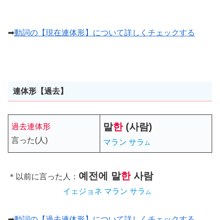
➡
動詞の【現在連体形】について詳しくチェックする
連体形【過去】
말
한
(사람)
過去連体形
言った(人)
マラン サラ
ム
예전에
말
한
사람
＊以前に言った人：
イェジョネ マラン サラ
ム
➡
動詞の【過去連体形】について詳しくチェックする