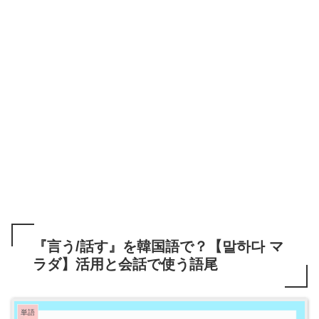
『言う/話す』を韓国語で？【말하다 マ
ラダ】活用と会話で使う語尾
単語