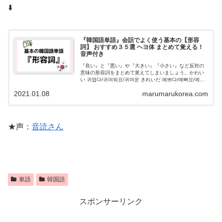
⬇️
『韓国語単語』会話でよく使う基本の【形容
詞】 おすすめ３５選 ヘヨ体 まとめて覚える！
音声付き
『良い』と『悪い』や『大きい』『小さい』など反対の
意味の形容詞をまとめて覚えてしまいましょう。かわい
い 귀엽다/귀여워요/귀여운 きれいだ 예쁘다/예뻐요/예쁜
美しい 아름답/아름다워요/아름다운 多い 많다/많아요/많
2021.01.08
marumarukorea.com
은 少ない 적다/적어요/적은
★声：
音読さん
単語
韓国語
スポンサーリンク