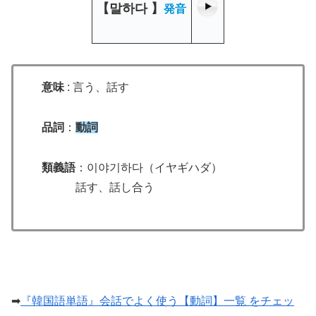
【
말하다
】
発音
意味
: 言う、話す
品詞
：
動詞
類義語
：이야기하다（イヤギハダ）
話す、話し合う
➡
『韓国語単語』会話でよく使う【動詞】一覧 をチェッ