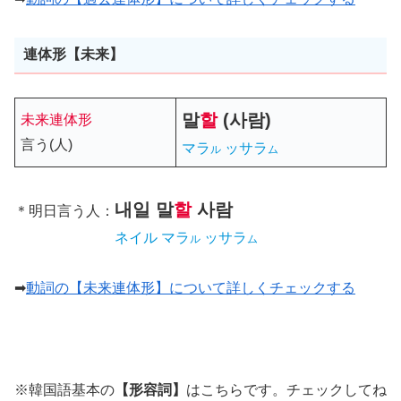
連体形【未来】
말
할
(사람)
未来連体形
言う(人)
マラ
ッサラ
ル
ム
내일
말
할
사람
＊明日言う人：
ネイル マラ
ッサラ
ル
ム
➡
動詞の【未来連体形】について詳しくチェックする
※韓国語基本の
【形容詞】
はこちらです。チェックしてね