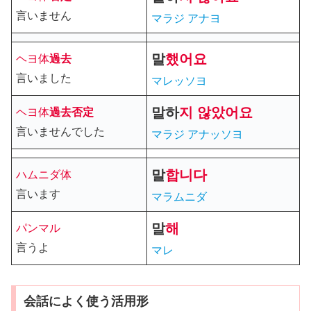
言いません
マラ
ジ アナヨ
말
했어요
ヘヨ体
過去
言いました
マレッソヨ
말
하
지
않았어요
ヘヨ体
過去
否定
言いませんでした
マラジ アナッソヨ
말
합니다
ハムニダ体
言います
マラムニダ
말
해
パンマル
言うよ
マレ
会話によく使う活用形