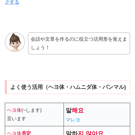
クする
会話や文章を作るのに役立つ活用形を覚えま
しょう！
よく使う活用（ヘヨ体・ハムニダ体・パンマル)
말
해요
ヘヨ体
(~します)
言います
マレヨ
말
하
지 않아요
ヘヨ体
否定