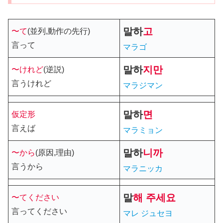
말
하
고
〜て
(並列,動作の先行)
言って
マラゴ
말
하
지만
〜けれど
(逆説)
言うけれど
マラジマン
말
하
면
仮定形
言えば
マラミョン
말
하
니까
〜から
(原因,理由)
言うから
マラニッカ
말
해 주세요
〜てください
言ってください
マレ ジュセヨ