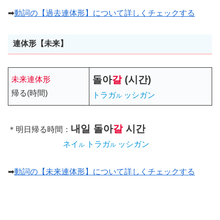
➡
動詞の【過去連体形】について詳しくチェックする
連体形【未来】
돌아
갈
(
시간
)
未来連体形
帰る(時間)
トラガ
ッシガン
ル
내일
돌아
갈
시간
＊明日帰る時間：
ネイ
トラガ
ッシガン
ル
ル
➡
動詞の【未来連体形】について詳しくチェックする