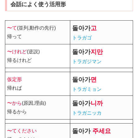
会話によく使う活用形
돌아가
고
〜て
(並列,動作の先行)
帰って
トラガゴ
돌아가
지만
〜けれど
(逆説)
帰るけれど
トラガジマン
돌아가
면
仮定形
帰れば
トラガミョン
돌아가
니까
〜から
(原因,理由)
帰るから
トラガニッカ
돌아가
주세요
〜てください