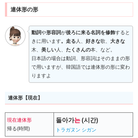
連体形の形
動詞
や
形容詞
が
後ろに来る名詞を修飾
すると
きに用います
。走る
人、
好きな
歌、
大きな
木、
美しい
人、
たくさんの
本、など。
日本語の場合は動詞、形容詞はそのままの形
で用いますが、韓国語では連体形の形に変わ
りますよ
連体形【現在】
돌아가
는
(시간)
現在連体形
帰る(時間)
トラガヌン シガン