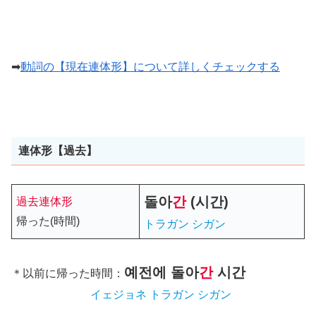
➡
動詞の【現在連体形】について詳しくチェックする
連体形【過去】
돌아
간
(시간)
過去連体形
帰った(時間)
トラガン シガン
예전에
돌아
간
시간
＊以前に帰った時間：
イェジョネ トラガン シガン