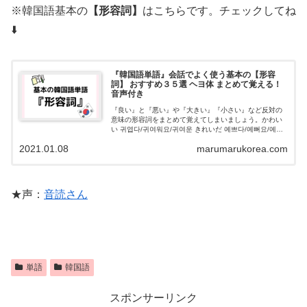
※韓国語基本の
【形容詞】
はこちらです。チェックしてね
⬇️
『韓国語単語』会話でよく使う基本の【形容
詞】 おすすめ３５選 ヘヨ体 まとめて覚える！
音声付き
『良い』と『悪い』や『大きい』『小さい』など反対の
意味の形容詞をまとめて覚えてしまいましょう。かわい
い 귀엽다/귀여워요/귀여운 きれいだ 예쁘다/예뻐요/예쁜
美しい 아름답/아름다워요/아름다운 多い 많다/많아요/많
2021.01.08
marumarukorea.com
은 少ない 적다/적어요/적은
★声：
音読さん
単語
韓国語
スポンサーリンク