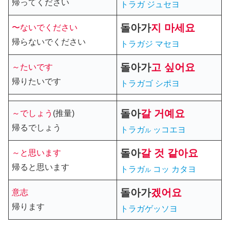
帰ってください
トラガ ジュセヨ
돌아가
지 마세요
〜ないでください
帰らないでください
トラガジ マセヨ
돌아가
고 싶어요
～たいです
帰りたいです
トラガゴ シポヨ
돌아
갈 거예요
～でしょう
(推量)
帰るでしょう
トラガ
ッコエヨ
ル
돌아
갈
것 같아요
～と思います
帰ると思います
トラガ
コッ カタヨ
ル
돌아가
겠어요
意志
帰ります
トラガゲッソヨ