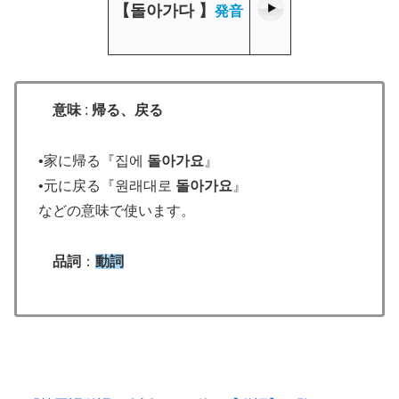
【
돌아가다
】
発音
意味
:
帰る、戻る
•家に帰る『집에
돌아가요
』
•元に戻る『원래대로
돌아가요
』
などの意味で使います。
品詞
：
動詞