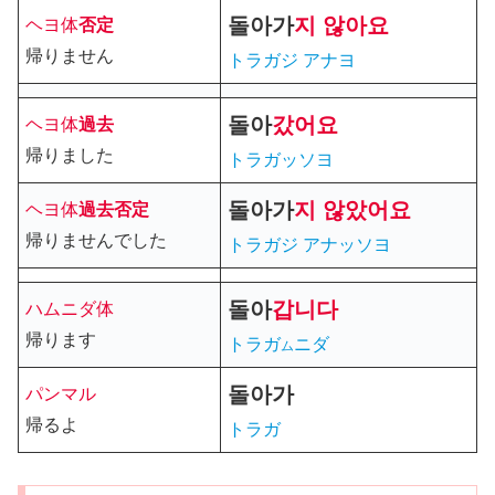
돌아가
지 않아요
ヘヨ体
否定
帰りません
トラガジ アナヨ
돌아
갔어요
ヘヨ体
過去
帰りました
トラガッソヨ
돌아가
지
않았어요
ヘヨ体
過去
否定
帰りませんでした
トラガジ アナッソヨ
돌아
갑니다
ハムニダ体
帰ります
トラガ
ニダ
ム
돌아가
パンマル
帰るよ
トラガ