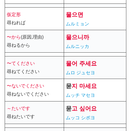
물으
면
仮定形
尋ねれば
ムルミョン
물으
니까
〜から
(原因,理由)
尋ねるから
ムルニッカ
물
어
주세요
〜てください
尋ねてください
ムロ ジュセヨ
묻
지 마세요
〜ないでください
尋ねないでください
ムッチ マセヨ
묻
고
싶어요
～たいです
尋ねたいです
ムッコ シポヨ