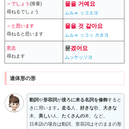
물
을
거예요
～でしょう
(推量)
尋ねるでしょう
ムルㇽ ッコエヨ
물
을
것 같아요
～と思います
尋ねると思います
ムルㇽ ッコッ カタヨ
묻
겠어요
意志
尋ねます
ムッケッソヨ
連体形の形
動詞
や
形容詞
が
後ろに来る名詞を修飾
すると
きに用います
。走る
人、
好きな
歌、
大きな
木、
美しい
人、
たくさんの
本、など。
日本語の場合は動詞、形容詞はそのままの形