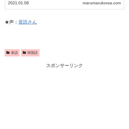
2021.01.08
marumarukorea.com
은 少ない 적다/적어요/적은
★声：
音読さん
単語
韓国語
スポンサーリンク