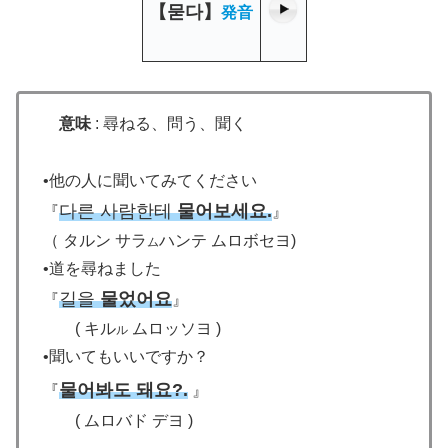
【
묻다
】
発音
意味
: 尋ねる、問う、聞く
•
他の人に聞いてみてください
다른 사람한테
물어보세요.
『
』
（ タルン サラ
ハンテ ムロボセヨ
)
ム
•道を尋ねました
길을
물었어요
『
』
(
キル
ムロッソヨ
)
ル
•
聞いてもいいですか
？
물어봐도 돼요?.
『
』
( ムロバド デヨ
)