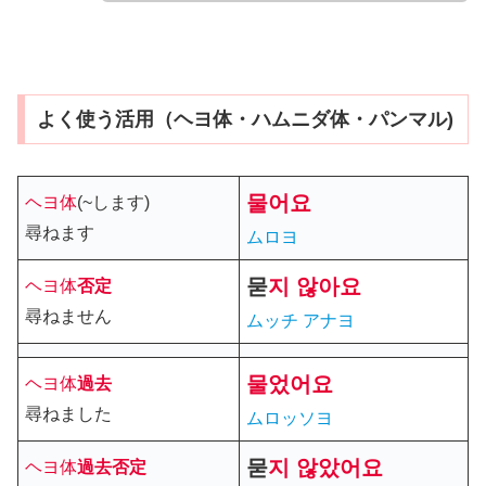
よく使う活用（ヘヨ体・ハムニダ体・パンマル)
물어요
ヘヨ体
(~します)
尋ねます
ムロヨ
묻
지 않아요
ヘヨ体
否定
尋ねません
ムッチ アナヨ
물
었
어요
ヘヨ体
過去
尋ねました
ムロッソヨ
묻
지
않았어요
ヘヨ体
過去
否定