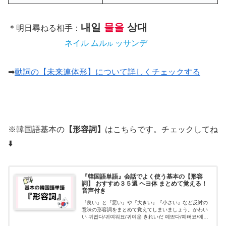
내일
물을
상대
＊明日尋ねる相手：
ネイル ムル
ッサンデ
ル
➡
動詞の【未来連体形】について詳しくチェックする
※韓国語基本の
【形容詞】
はこちらです。チェックしてね
⬇️
『韓国語単語』会話でよく使う基本の【形容
詞】 おすすめ３５選 ヘヨ体 まとめて覚える！
音声付き
『良い』と『悪い』や『大きい』『小さい』など反対の
意味の形容詞をまとめて覚えてしまいましょう。かわい
い 귀엽다/귀여워요/귀여운 きれいだ 예쁘다/예뻐요/예쁜
美しい 아름답/아름다워요/아름다운 多い 많다/많아요/많