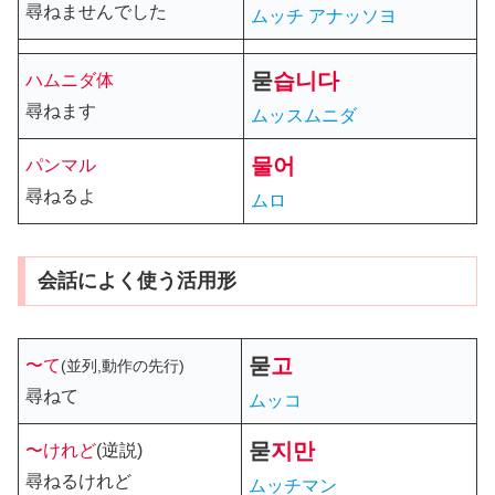
尋ねませんでした
ムッチ アナッソヨ
묻
습니다
ハムニダ体
尋ねます
ムッスムニダ
물어
パンマル
尋ねるよ
ムロ
会話によく使う活用形
묻
고
〜て
(並列,動作の先行)
尋ねて
ムッコ
묻
지만
〜けれど
(逆説)
尋ねるけれど
ムッチマン