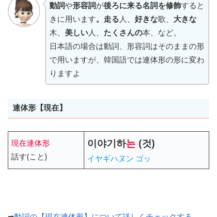
動詞
や
形容詞
が
後ろに来る名詞を修飾
すると
きに用います
。走る
人、
好きな
歌、
大きな
木、
美しい
人、
たくさんの
本、など。
日本語の場合は動詞、形容詞はそのままの形
で用いますが、韓国語では連体形の形に変わ
りますよ
連体形【現在】
이야기
하
는
(것)
現在連体形
話す(こと)
イヤギハヌン ゴッ
➡
動詞の【現在連体形】について詳しくチェックする