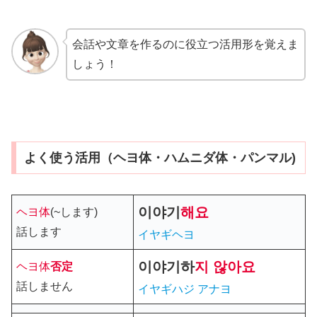
会話や文章を作るのに役立つ活用形を覚えま
しょう！
よく使う活用（ヘヨ体・ハムニダ体・パンマル)
이야기
해요
ヘヨ体
(~します)
話します
イヤギヘヨ
이야기
하
지 않아요
ヘヨ体
否定
話しません
イヤギハジ アナヨ