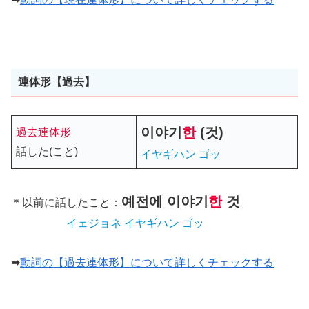
連体形【過去】
이야기
한
(것)
過去連体形
話した(こと)
イヤギハン ゴッ
예전에
이야기
한
것
＊以前に話したこと：
イェジョネ イヤギハン ゴッ
➡
動詞の【過去連体形】について詳しくチェックする