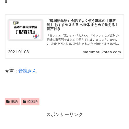
⬇️
『韓国語単語』会話でよく使う基本の【形容
詞】 おすすめ３５選 ヘヨ体 まとめて覚える！
音声付き
『良い』と『悪い』や『大きい』『小さい』など反対の
意味の形容詞をまとめて覚えてしまいましょう。かわい
い 귀엽다/귀여워요/귀여운 きれいだ 예쁘다/예뻐요/예쁜
美しい 아름답/아름다워요/아름다운 多い 많다/많아요/많
2021.01.08
marumarukorea.com
은 少ない 적다/적어요/적은
★声：
音読さん
単語
韓国語
スポンサーリンク