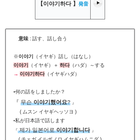
【
이야기하다
】
発音
意味
: 話す、話し合う
※
이야기
（イヤギ）話し（はなし）
이야기
（イヤギ）＋
하다
（ハダ）～する
→
이야기
하다
（イヤギハダ）
•何の話をしましたか？
『
무슨
이야기했어요
?
』
( ムスン イヤギヘッソヨ )
私が日本語で話します
•
제가 일본어로
이야기합니다
『
』
(
チェガ イルボノロ イヤギハムニダ
)