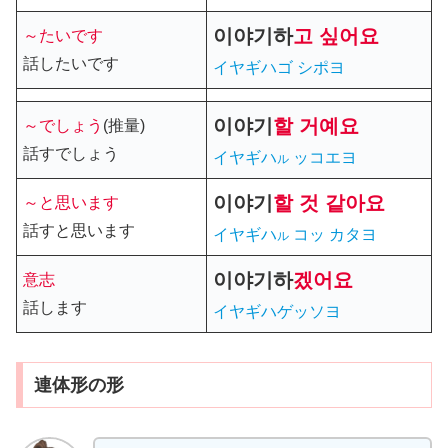
이야기
하
고 싶어요
～たいです
話したいです
イヤギハゴ シポヨ
이야기
할
거예요
～でしょう
(推量)
話すでしょう
イヤギハ
ッコエヨ
ル
이야기
할
것 같아요
～と思います
話すと思います
イヤギハ
コッ カタヨ
ル
이야기
하
겠어요
意志
話します
イヤギハゲッソヨ
連体形の形