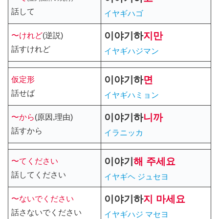
話して
イヤギハゴ
이야기
하
지만
〜けれど
(逆説)
話すけれど
イヤギハジマン
이야기
하
면
仮定形
話せば
イヤギハミョン
이야기
하
니까
〜から
(原因,理由)
話すから
イラニッカ
이야기
해
주세요
〜てください
話してください
イヤギヘ ジュセヨ
이야기
하
지 마세요
〜ないでください
話さないでください
イヤギハジ マセヨ