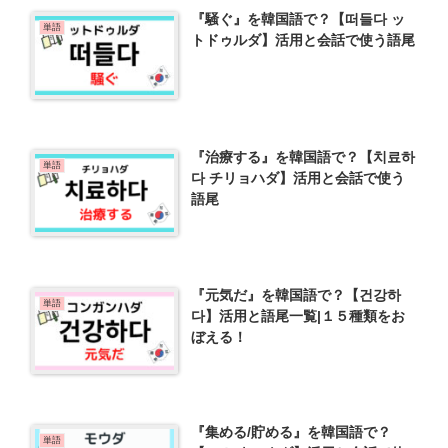
『騒ぐ』を韓国語で？【떠들다 ッ
単語
トドゥルダ】活用と会話で使う語尾
『治療する』を韓国語で？【치료하
単語
다 チリョハダ】活用と会話で使う
語尾
『元気だ』を韓国語で？【건강하
単語
다】活用と語尾一覧|１５種類をお
ぼえる！
『集める/貯める』を韓国語で？
単語