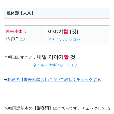
連体形【未来】
이야기
할
(것)
未来連体形
話す(こと)
イヤギハ
ッコッ
ル
내일
이야기
할
것
＊明日話すこと：
ネイ
イヤギハ
ッコッ
ル
ル
➡
動詞の【未来連体形】について詳しくチェックする
※韓国語基本の
【形容詞】
はこちらです。チェックしてね