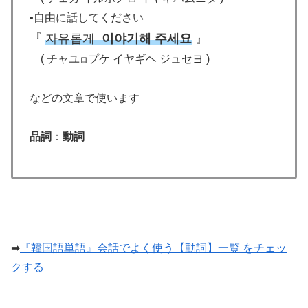
•自由に話してください
『
자유롭게
이야기해
주세요
』
( チャユ
プケ イヤギヘ ジュセヨ )
ロ
などの文章で使います
品詞
：
動詞
➡
『韓国語単語』会話でよく使う【動詞】一覧 をチェッ
クする