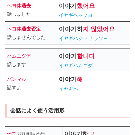
이야기
했
어요
ヘヨ体
過去
話しました
イヤギヘッソヨ
이야기
하
지
않았어요
ヘヨ体
過去
否定
話しませんでした
イヤギハジ アナッソヨ
이야기
합니다
ハムニダ体
話します
イヤギハムニダ
이야기
해
パンマル
話すよ
イヤギヘ
会話によく使う活用形
이야기
하
고
〜て
(並列,動作の先行)