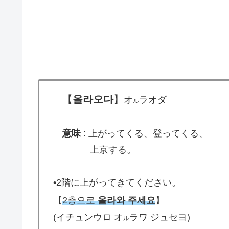
【
올라오다
】
オ
ラオダ
ル
意味
: 上がってくる、登ってくる、
上京する。
•2階に上がってきてください。
【
2층으로
올라와 주세요
】
(イチュンウロ オ
ラワ ジュセヨ)
ル