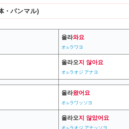
体・パンマル)
올라
와요
オ
ラワヨ
ル
올라
오
지
않아요
オ
ラオジ アナヨ
ル
올라
왔어요
オ
ラワッソヨ
ル
올라
오
지
않았어요
オ
ラオジ アナッソヨ
ル