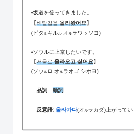
•坂道を登ってきました。
【
비탈길을
올라왔어요
】
(ピタ
キル
オ
ラワッソヨ)
ル
ル
ル
•ソウルに上京したいです。
【
서울로
올라오고 싶어요
】
(ソウ
ロ オ
ラオゴ シポヨ)
ル
ル
品詞
：
動詞
反意語
:
올라가다
(オ
ラカダ)上がってい
ル