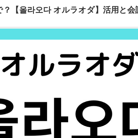
で？【올라오다 オルラオダ】活用と会