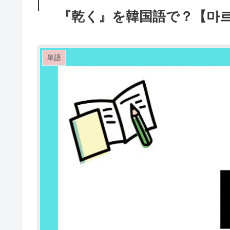
『乾く』を韓国語で？【마르
単語