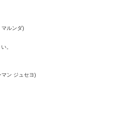
 マルンダ)
さい。
マン ジュセヨ)