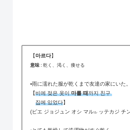
【
마르다
】
意味
: 乾く、渇く、痩せる
•雨に濡れた服が乾くまで友達の家にいた
【
비에 젖은 옷이
마를 때
까지 친구
집에 있었다
】
(ピエ ジョジュン オシ マル
ッテカジ チン
ル