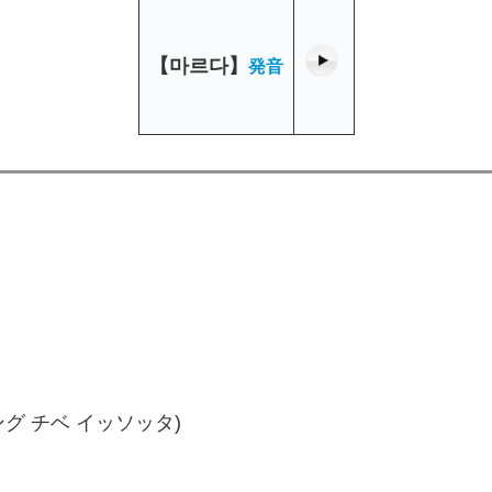
【
마르다
】
発音
。
グ チベ イッソッタ)