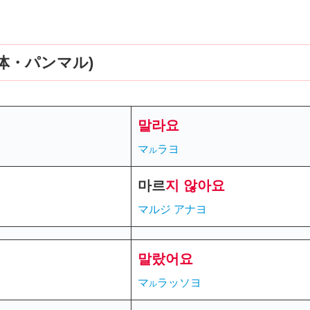
体・パンマル)
말라요
マ
ラヨ
ル
마르
지 않아요
マルジ アナヨ
말랐
어요
マ
ラッソヨ
ル