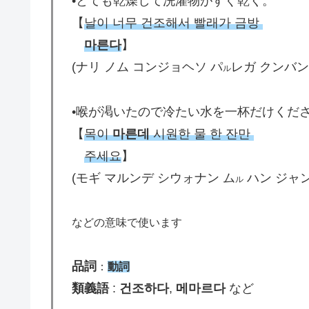
•とても乾燥して洗濯物がすぐ乾く。
【
날이 너무 건조해서 빨래가 금방
마른다
】
(ナリ ノム コンジョヘソ パ
レガ クンバン
ル
•喉が渇いたので冷たい水を一杯だけくだ
【
목이
마른데
시원한 물 한 잔만
주세요
】
(モギ マルンデ シウォナン ム
ハン ジャン
ル
などの意味で使います
品詞
：
動詞
類義語
:
건조하다
,
메마르다
など