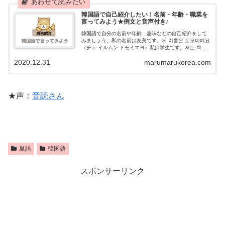
韓国語で自己紹介したい！名前・年齢・職業を
言ってみよう★例文と音声付き♪
韓国語で自分の名前や年齢、趣味などの自己紹介をして
みましょう。私の名前は友美です。제 이름은 토모미예요
（チェ イルムン トモミエヨ）私は学生です。저는 학생
이에요 (チョヌン ハクセニエヨ）私は〇〇歳です。저는
2020.12.31
marumarukorea.com
〇〇살이에요（チョヌン ○○サリエヨ）
★声：
音読さん
単語
韓国語
スポンサーリンク