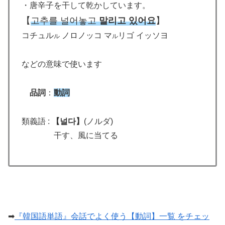
・唐辛子を干して乾かしています。
【
고추를 널어놓고
말리고 있어요
】
コチュル
ノロノッコ マ
リゴ イッソヨ
ル
ル
などの意味で使います
品詞
：
動詞
類義語 :
【
널다
】
(ノルダ)
干す、風に当てる
➡
『韓国語単語』会話でよく使う【動詞】一覧 をチェッ