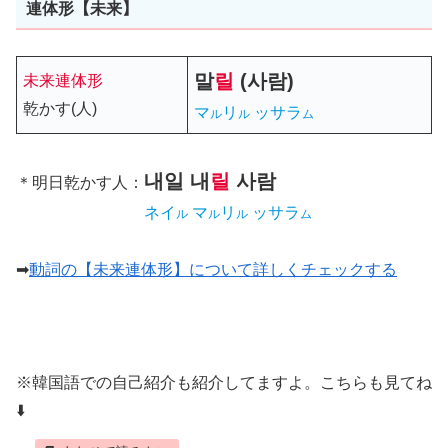
連体形【未来】
말
릴
(사람)
未来連体形
乾かす(人)
マ
リ
ッサラ
ル
ル
ム
내일
내
릴
사람
＊明日乾かす人：
ネイ
マ
リ
ッサラ
ル
ル
ル
ム
➡
動詞の【未来連体形】について詳しくチェックする
※韓国語での自己紹介も紹介してますよ。こちらも見てね
⬇️