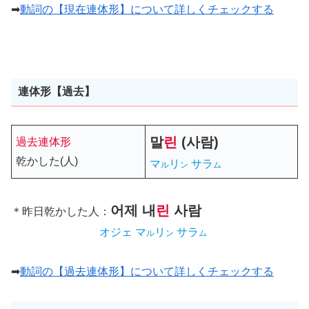
➡
動詞の【現在連体形】について詳しくチェックする
連体形【過去】
말
린
(
사람
)
過去連体形
乾かした(人)
マ
リ
サラ
ル
ン
ム
어제
내
린
사람
＊昨日乾かした人：
オジェ マ
リ
サラ
ル
ン
ム
➡
動詞の【過去連体形】について詳しくチェックする