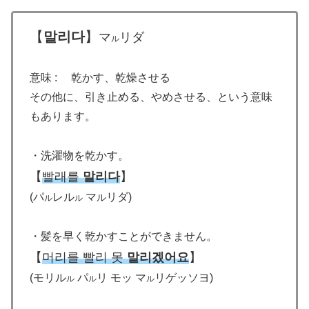
【
말리다
】
マ
リダ
ル
意味 : 乾かす、乾燥させる
その他に、引き止める、やめさせる、という意味
もあります。
・洗濯物を乾かす。
【
빨래를
말리다
】
(パ
レル
マ
リダ)
ル
ル
ル
・髪を早く乾かすことができません。
【
머리를 빨리 못
말리겠어요
】
(モリル
パ
リ モッ マ
リゲッソヨ)
ル
ル
ル