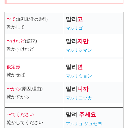
말리
고
〜て
(並列,動作の先行)
乾かして
マ
リゴ
ル
말리
지만
〜けれど
(逆説)
乾かすけれど
マ
リジマン
ル
말리
면
仮定形
乾かせば
マ
リミョン
ル
말리
니까
〜から
(原因,理由)
乾かすから
マ
リニッカ
ル
말
려
주세요
〜てください
乾かしてください
マ
リョ ジュセヨ
ル