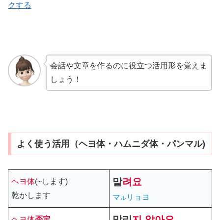
クする
会話や文章を作るのに役立つ活用形を覚えま
しょう！
よく使う活用（ヘヨ体・ハムニダ体・パンマル)
말
려요
ヘヨ体
(~します)
乾かします
マ
リョヨ
ル
말리
지 않아요
ヘヨ体
否定