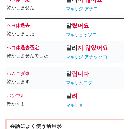
乾かしません
マ
リジ アナヨ
ル
말
렸
어요
ヘヨ体
過去
乾かしました
マ
リョッソヨ
ル
말리
지
않았어요
ヘヨ体
過去
否定
乾かしませんでした
マ
リジ アナッソヨ
ル
말
립니다
ハムニダ体
乾かします
マ
リムニダ
ル
말
려
パンマル
乾かすよ
マ
リョ
ル
会話によく使う活用形