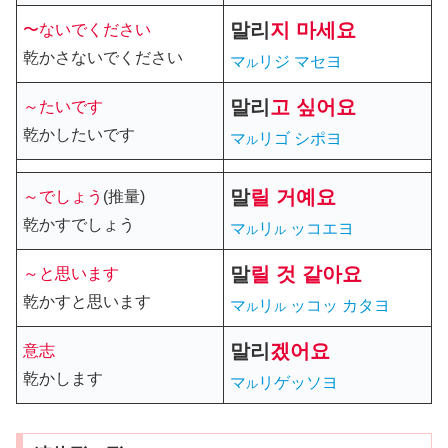
말리
지 마세요
〜ないでください
乾かさないでください
マ
リジ マセヨ
ル
말리
고
싶어요
～たいです
乾かしたいです
マ
リゴ シポヨ
ル
말
릴
거예요
～でしょう
(推量)
乾かすでしょう
マ
リ
ッコエヨ
ル
ル
말
릴
것 같아요
～と思います
乾かすと思います
マ
リ
ッコッ カタヨ
ル
ル
말리
겠어요
意志
乾かします
マ
リゲッソヨ
ル