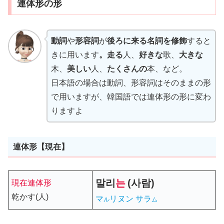
連体形の形
動詞
や
形容詞
が
後ろに来る名詞を修飾
すると
きに用います
。走る
人、
好きな
歌、
大きな
木、
美しい
人、
たくさんの
本、など。
日本語の場合は動詞、形容詞はそのままの形
で用いますが、韓国語では連体形の形に変わ
りますよ
連体形【現在】
말리
는
(사람)
現在連体形
乾かす(人)
マ
リヌン サラ
ル
ム