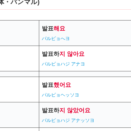
体・パンマル)
발표
해요
パルピョへヨ
발표
하
지 않아요
パルピョハ
ジ アナヨ
발표
했어요
パルピョヘッソヨ
발표하
지
않았어요
パルピョハジ アナッソヨ