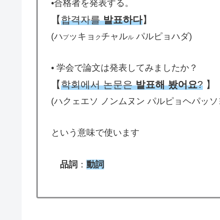
•合格者を発表する。
【
합격자를
발표하다
】
(ハ
ッキョ
チャル
パルピョハダ)
プ
ク
ル
• 学会で論文は発表してみましたか？
【
학회에서 논문은
발표해 봤어요
?
】
(ハクェエソ ノンムヌン パルピョヘパッソ
という意味で使います
品詞
：
動詞