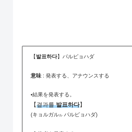
【
발표하다
】パルピョハダ
意味
: 発表する、アナウンスする
•結果を発表する。
【
결과를
발표하다
】
(キョルガル
パルピョハダ)
ル