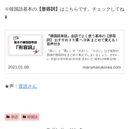
※韓国語基本の
【形容詞】
はこちらです。チェックしてね
⬇️
『韓国語単語』会話でよく使う基本の【形容
詞】 おすすめ３５選 ヘヨ体 まとめて覚える！
音声付き
『良い』と『悪い』や『大きい』『小さい』など反対の
意味の形容詞をまとめて覚えてしまいましょう。かわい
い 귀엽다/귀여워요/귀여운 きれいだ 예쁘다/예뻐요/예쁜
美しい 아름답/아름다워요/아름다운 多い 많다/많아요/많
2021.01.08
marumarukorea.com
은 少ない 적다/적어요/적은
★声：
音読さん
単語
韓国語