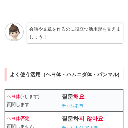
会話や文章を作るのに役立つ活用形を覚えま
しょう！
よく使う活用（ヘヨ体・ハムニダ体・パンマル)
질문
해
요
ヘヨ体
(~します)
質問します
チ
ムネヨ
ル
질문하
지 않아요
ヘヨ体
否定
質問しません
チ
ムナジ アナヨ