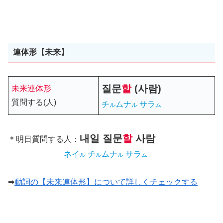
連体形【未来】
질문
할
(사람)
未来連体形
質問する(人)
チ
ムナ
サラ
ル
ル
ム
내일
질문
할
사람
＊明日質問する人：
ネイ
チ
ムナ
サラ
ル
ル
ル
ム
➡
動詞の【未来連体形】について詳しくチェックする