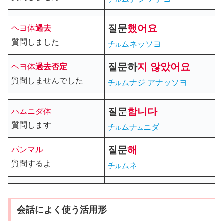
ル
질문
했
어요
ヘヨ体
過去
質問しました
チ
ムネッソヨ
ル
질문
하
지
않았어요
ヘヨ体
過去
否定
質問しませんでした
チ
ムナジ アナッソヨ
ル
질문
합니다
ハムニダ体
質問します
チ
ムナ
ニダ
ル
ム
질문
해
パンマル
質問するよ
チ
ムネ
ル
会話によく使う活用形