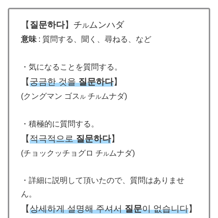
【
질문하다
】チ
ムンハダ
ル
意味
: 質問する、聞く、尋ねる、など
・気になることを質問する。
【
궁금한 것을
질문하다
】
(クングマン ゴス
チ
ムナダ)
ル
ル
・積極的に質問する。
【
적극적으로
질문하다
】
(チョックッチョグロ チ
ムナダ)
ル
・詳細に説明して頂いたので、質問はありませ
ん。
【
상세하게 설명해 주셔서
질문
이 없습니다
】