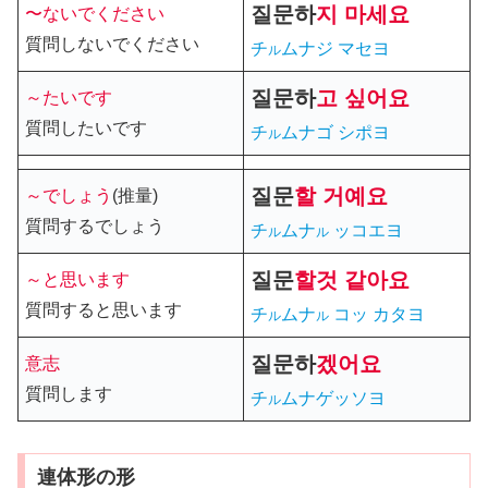
질문
하
지 마세요
〜ないでください
質問しないでください
チ
ムナジ マセヨ
ル
질문
하
고 싶어요
～たいです
質問したいです
チ
ムナゴ シポヨ
ル
질문
할
거예요
～でしょう
(推量)
質問するでしょう
チ
ムナ
ッコエヨ
ル
ル
질문
할
것 같아요
～と思います
質問すると思います
チ
ムナ
コッ カタヨ
ル
ル
질문
하
겠어요
意志
質問します
チ
ムナゲッソヨ
ル
連体形の形