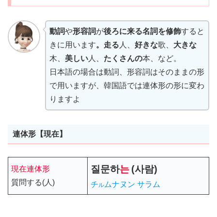
動詞
や
形容詞
が
後ろに来る名詞を修飾
すると
きに用います
。走る
人、
好きな
歌、
大きな
木、
美しい
人、
たくさんの
本、など。
日本語の場合は動詞、形容詞はそのままの形
で用いますが、韓国語では連体形の形に変わ
りますよ
連体形【現在】
질문
하
는
(사람)
現在連体形
質問する(人)
チ
ムナヌン サラム
ル