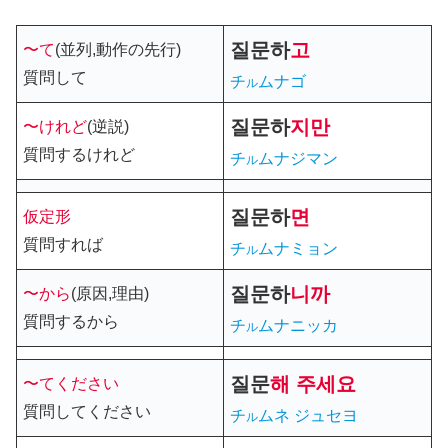
질문
하
고
〜て
(並列,動作の先行)
質問して
チ
ムナゴ
ル
질문
하
지만
〜けれど
(逆説)
質問するけれど
チ
ムナジマン
ル
질문
하
면
仮定形
質問すれば
チ
ムナミョン
ル
질문
하
니까
〜から
(原因,理由)
質問するから
チ
ムナニッカ
ル
질문
해
주세요
〜てください
質問してください
チ
ムネ ジュセヨ
ル