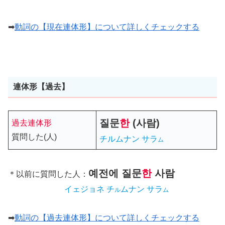
➡
動詞の【現在連体形】について詳しくチェックする
連体形【過去】
질문
한
(사람)
過去連体形
質問した(人)
チルムナン サラ
ム
예전에
질문
한
사람
＊以前に質問した人：
イェジョネ チ
ムナン サラ
ル
ム
➡
動詞の【過去連体形】について詳しくチェックする