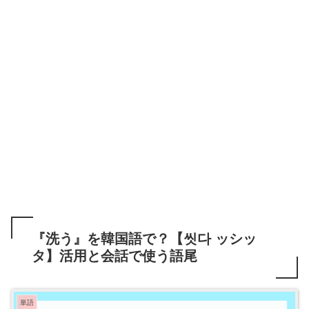
『洗う』を韓国語で？【씻다 ッシッ
タ】活用と会話で使う語尾
単語