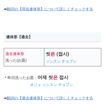
➡
動詞の【現在連体形】について詳しくチェックする
連体形【過去】
씻
은
(
접시
)
過去連体形
洗った(お皿)
ッシスン チョプシ
어제
씻
은
접시
＊昨日洗ったお皿：
オジェ ッシスン チョプシ
➡
動詞の【過去連体形】について詳しくチェックする