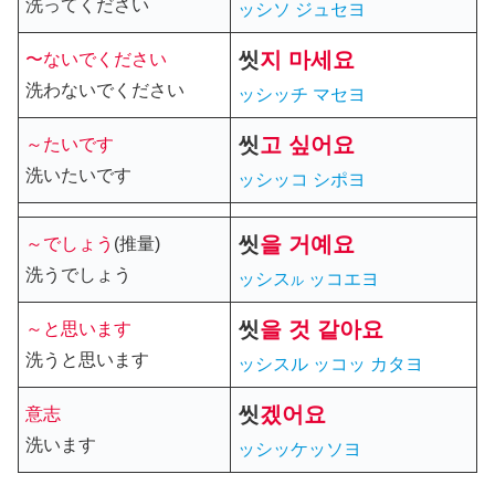
洗ってください
ッシソ ジュセヨ
씻
지
마세요
〜ないでください
洗わないでください
ッシッチ
マセヨ
씻
고
싶어요
～たいです
洗いたいです
ッシッコ シポヨ
씻
을 거예요
～でしょう
(推量)
洗うでしょう
ッシス
ッコエヨ
ル
씻
을
것 같아요
～と思います
洗うと思います
ッシスル ッコッ カタヨ
씻
겠어요
意志
洗います
ッシッケッソヨ