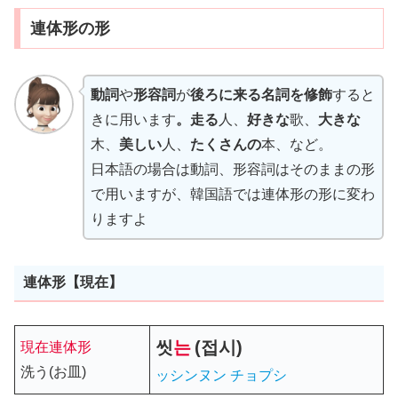
連体形の形
動詞
や
形容詞
が
後ろに来る名詞を修飾
すると
きに用います
。走る
人、
好きな
歌、
大きな
木、
美しい
人、
たくさんの
本、など。
日本語の場合は動詞、形容詞はそのままの形
で用いますが、韓国語では連体形の形に変わ
りますよ
連体形【現在】
씻
는
(
접시
)
現在連体形
洗う(お皿)
ッシンヌン チョプシ