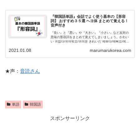
『韓国語単語』会話でよく使う基本の【形容
詞】 おすすめ３５選 ヘヨ体 まとめて覚える！
音声付き
『良い』と『悪い』や『大きい』『小さい』など反対の
意味の形容詞をまとめて覚えてしまいましょう。かわい
い 귀엽다/귀여워요/귀여운 きれいだ 예쁘다/예뻐요/예쁜
美しい 아름답/아름다워요/아름다운 多い 많다/많아요/많
2021.01.08
marumarukorea.com
은 少ない 적다/적어요/적은
★声：
音読さん
単語
韓国語
スポンサーリンク