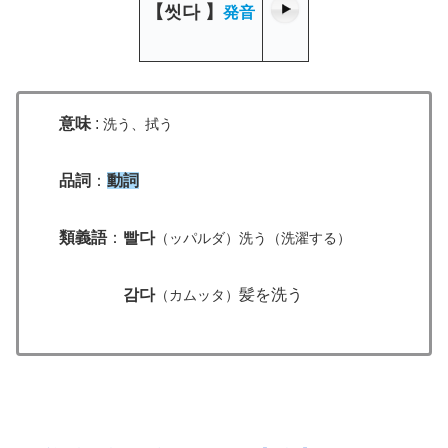
【
씻다
】
発音
意味
:
洗う、拭う
品詞
：
動詞
類義語
：
빨다
（ッパルダ）洗う（洗濯する）
감다
髪を洗う
（カムッタ）