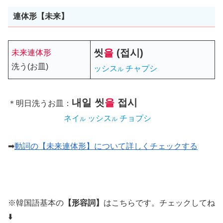
連体形【未来】
씻
을
(
접시
)
未来連体形
洗う(お皿)
ッシス
チャプシ
ル
내일
씻
을
접시
＊明日洗うお皿：
ネイ
ッシス
チョプシ
ル
ル
➡
動詞の【未来連体形】について詳しくチェックする
※韓国語基本の
【形容詞】
はこちらです。チェックしてね
⬇️