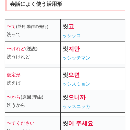
会話によく使う活用形
씻
고
〜て
(並列,動作の先行)
洗って
ッシッコ
씻
지만
〜けれど
(逆説)
洗うけれど
ッシッチマン
씻
으
면
仮定形
洗えば
ッシスミョン
씻
으니까
〜から
(原因,理由)
洗うから
ッシスニッカ
씻
어
주세요
〜てください