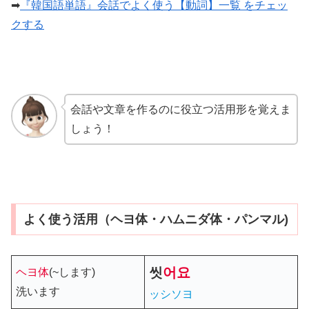
➡
『韓国語単語』会話でよく使う【動詞】一覧 をチェッ
クする
会話や文章を作るのに役立つ活用形を覚えま
しょう！
よく使う活用（ヘヨ体・ハムニダ体・パンマル)
씻
어
요
ヘヨ体
(~します)
洗います
ッシソヨ