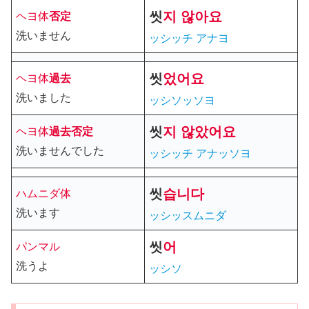
씻
지 않아요
ヘヨ体
否定
洗いません
ッシッチ
アナヨ
씻
었
어요
ヘヨ体
過去
洗いました
ッシソッソヨ
씻
지
않았어요
ヘヨ体
過去
否定
洗いませんでした
ッシッチ アナッソヨ
씻
습니다
ハムニダ体
洗います
ッシッスムニダ
씻
어
パンマル
洗うよ
ッシソ