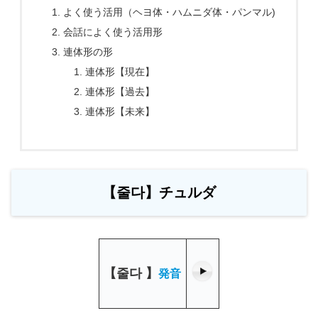
よく使う活用（ヘヨ体・ハムニダ体・パンマル)
会話によく使う活用形
連体形の形
連体形【現在】
連体形【過去】
連体形【未来】
【줄다】チュルダ
【
줄다
】
発音