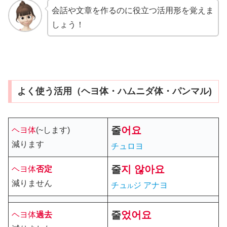
会話や文章を作るのに役立つ活用形を覚えま
しょう！
よく使う活用（ヘヨ体・ハムニダ体・パンマル)
줄
어요
ヘヨ体
(~します)
減ります
チュロヨ
줄
지 않아요
ヘヨ体
否定
減りません
チュ
ジ アナヨ
ル
줄
었
어요
ヘヨ体
過去