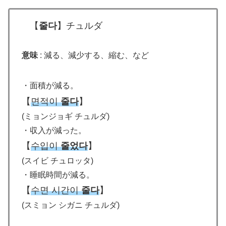
【
줄다
】チュルダ
意味
: 減る、減少する、縮む、など
・面積が減る。
【
면적이
줄다
】
(ミョンジョギ チュルダ)
・収入が減った。
【
수입이
줄었다
】
(スイビ チュロッタ)
・睡眠時間が減る。
【
수면 시간이
줄다
】
(スミョン シガニ チュルダ)