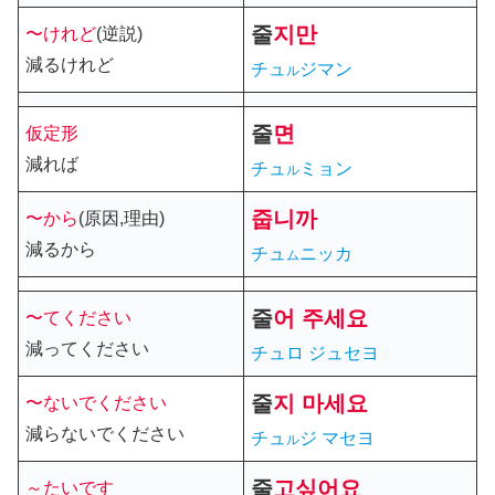
줄
지만
〜けれど
(逆説)
減るけれど
チュ
ジマン
ル
줄
면
仮定形
減れば
チュ
ミョン
ル
줍니까
〜から
(原因,理由)
減るから
チュ
ニッカ
ム
줄
어 주세요
〜てください
減ってください
チュロ ジュセヨ
줄
지 마세요
〜ないでください
減らないでください
チュ
ジ マセヨ
ル
줄
고
싶어요
～たいです