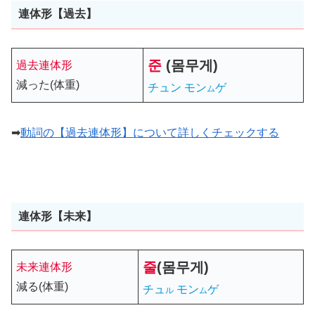
連体形【過去】
준
(몸무게)
過去連体形
減った(体重)
チュン モン
ゲ
ム
➡
動詞の【過去連体形】について詳しくチェックする
連体形【未来】
줄
(몸무게)
未来連体形
減る(体重)
チュ
モン
ゲ
ル
ム