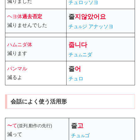
減りました
チュロッソヨ
줄
지
않았어요
ヘヨ体
過去
否定
減りませんでした
チュ
ジ アナッソヨ
ル
줍
니다
ハムニダ体
減ります
チュ
ニダ
ム
줄
어
パンマル
減るよ
チュロ
会話によく使う活用形
줄
고
〜て
(並列,動作の先行)
減って
チュ
ゴ
ル