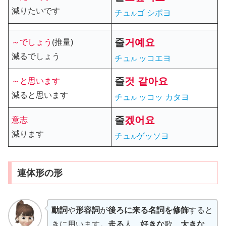
減りたいです
チュ
ゴ シポヨ
ル
줄
거예요
～でしょう
(推量)
減るでしょう
チュ
ッコエヨ
ル
줄
것 같아요
～と思います
減ると思います
チュ
ッコッ カタヨ
ル
줄
겠어요
意志
減ります
チュ
ゲッソヨ
ル
連体形の形
動詞
や
形容詞
が
後ろに来る名詞を修飾
すると
きに用います
。走る
人、
好きな
歌、
大きな