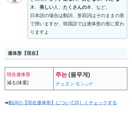
木、
美しい
人、
たくさんの
本、など。
日本語の場合は動詞、形容詞はそのままの形
で用いますが、韓国語では連体形の形に変わ
りますよ
連体形【現在】
주는
(
몸무게
)
現在連体形
減る(体重)
チュヌン モン
ゲ
ム
➡
動詞の【現在連体形】について詳しくチェックする