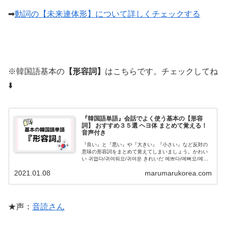
➡
動詞の【未来連体形】について詳しくチェックする
※韓国語基本の
【形容詞】
はこちらです。チェックしてね
⬇️
『韓国語単語』会話でよく使う基本の【形容
詞】 おすすめ３５選 ヘヨ体 まとめて覚える！
音声付き
『良い』と『悪い』や『大きい』『小さい』など反対の
意味の形容詞をまとめて覚えてしまいましょう。かわい
い 귀엽다/귀여워요/귀여운 きれいだ 예쁘다/예뻐요/예쁜
美しい 아름답/아름다워요/아름다운 多い 많다/많아요/많
2021.01.08
marumarukorea.com
은 少ない 적다/적어요/적은
★声：
音読さん