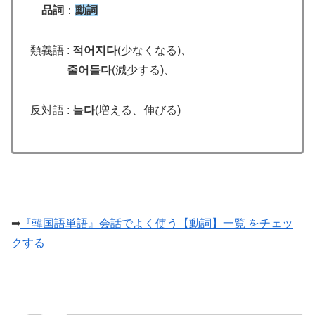
品詞
：
動詞
類義語 :
적어지다
(少なくなる)、
줄어들다
(減少する)、
反対語 :
늘다
(増える、伸びる)
➡
『韓国語単語』会話でよく使う【動詞】一覧 をチェッ
クする