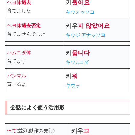
키
웠어요
ヘヨ体
過去
育てました
キウォッソヨ
키우
지
않았어요
ヘヨ体
過去
否定
育てませんでした
キウジ アナッソヨ
키
웁니다
ハムニダ体
育てます
キウ
ニダ
ム
키
워
パンマル
育てるよ
キウォ
会話によく使う活用形
키우
고
〜て
(並列,動作の先行)