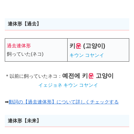
連体形【過去】
키
운
(고양이)
過去連体形
飼っていた(ネコ)
キウン コヤンイ
예전에
키
운
고양이
＊以前に飼っていたネコ：
イェジョネ キウン コヤンイ
➡
動詞の【過去連体形】について詳しくチェックする
連体形【未来】