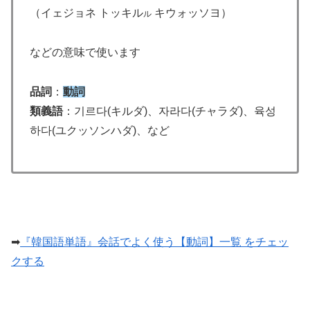
（イェジョネ トッキル
キウォッソヨ）
ル
などの意味で使います
品詞
：
動詞
類義語
：기르다(キルダ)、자라다(チャラダ)、육성
하다(ユクッソンハダ)、など
➡
『韓国語単語』会話でよく使う【動詞】一覧 をチェッ
クする