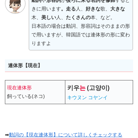
動詞
や
形容詞
が
後ろに来る名詞を修飾
すると
きに用います
。走る
人、
好きな
歌、
大きな
木、
美しい
人、
たくさんの
本、など。
日本語の場合は動詞、形容詞はそのままの形
で用いますが、韓国語では連体形の形に変わ
りますよ
連体形【現在】
키우
는
(고양이)
現在連体形
飼っている(ネコ)
キウヌン コヤンイ
➡
動詞の【現在連体形】について詳しくチェックする