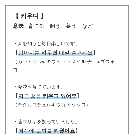
【
키우다
】
意味
: 育てる、飼う、養う、など
・犬を飼うと毎日楽しいです。
【
강아지를
키우면
매일 즐거워요
】
（カンアジル
キウミョン メイル チュ
ゴウォ
ル
ル
ヨ）
・今花を育てています。
【
지금 꽃을
키우고 있어요
】
（チグ
コチュ
キウゴ イッソヨ）
ム
ル
・昔ウサギを飼っていました。
【
예전에 토끼를
키웠어요
】