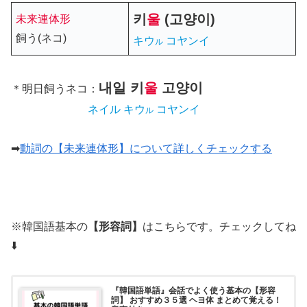
키
울
(고양이)
未来連体形
飼う(ネコ)
キウ
コヤンイ
ル
내일
키
울
고양이
＊明日飼うネコ：
ネイル キウ
コヤンイ
ル
➡
動詞の【未来連体形】について詳しくチェックする
※韓国語基本の
【形容詞】
はこちらです。チェックしてね
⬇️
『韓国語単語』会話でよく使う基本の【形容
詞】 おすすめ３５選 ヘヨ体 まとめて覚える！