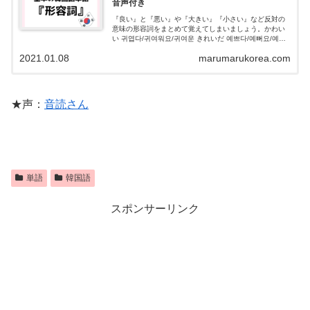
音声付き
『良い』と『悪い』や『大きい』『小さい』など反対の
意味の形容詞をまとめて覚えてしまいましょう。かわい
い 귀엽다/귀여워요/귀여운 きれいだ 예쁘다/예뻐요/예쁜
美しい 아름답/아름다워요/아름다운 多い 많다/많아요/많
2021.01.08
marumarukorea.com
은 少ない 적다/적어요/적은
★声：
音読さん
単語
韓国語
スポンサーリンク