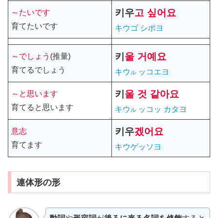
키우
고
싶어요
～たいです
育てたいです
キウゴ シポヨ
키
울
거예요
～でしょう
(推量)
育てるでしょう
キウ
ッコエヨ
ル
키
울
것 같아요
～と思います
育てると思います
キウ
ッコッ カタヨ
ル
키우
겠어요
意志
育てます
キウゲッソヨ
連体形の形