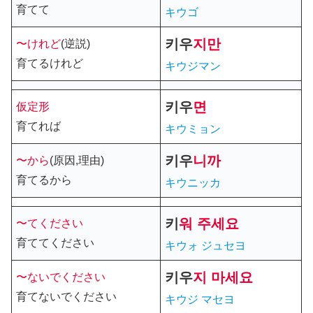
育てて
キウゴ
키우
지만
〜けれど
(逆説)
育てるけれど
キウジマン
키우
면
仮定形
育てれば
キウミョン
키우
니까
〜から
(原因,理由)
育てるから
キウニッカ
키
워
주세요
〜てください
育ててください
キウォ ジュセヨ
키우
지 마세요
〜ないでください
育てないでください
キウジ マセヨ