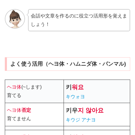
会話や文章を作るのに役立つ活用形を覚えま
しょう！
よく使う活用（ヘヨ体・ハムニダ体・パンマル)
키
워요
ヘヨ体
(~します)
育てる
キウォヨ
키우
지
않아요
ヘヨ体
否定
育てません
キウジ アナヨ