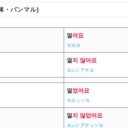
体・パンマル)
열
어
요
ヨロヨ
열
지 않아요
ヨ
ジ
アナヨ
ル
열
었
어요
ヨロッソヨ
열
지
않았어요
ヨ
ジ アナッソヨ
ル