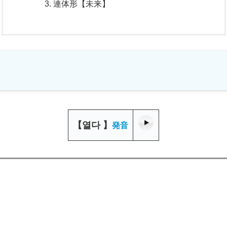
連体形【未来】
【
열다
】
発音