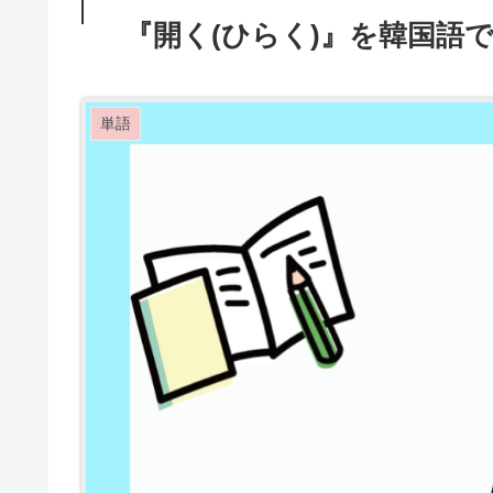
『開く(ひらく)』を韓国語
単語