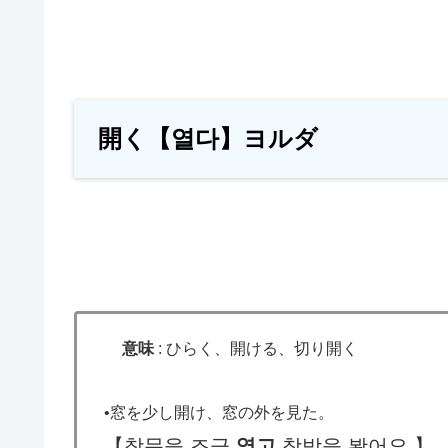
開く【열다】ヨルダ
意味
:
ひらく、開ける、切り開く
•窓を少し開け、窓の外を見た。
【
창문을 조금
열고
창밖을 봤어요
】