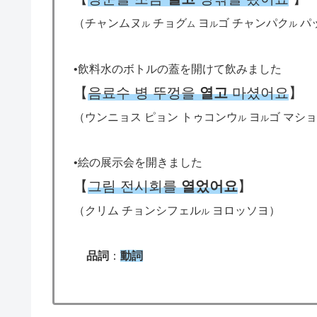
（チャンムヌ
チョグ
ヨ
ゴ チャンパク
パ
ル
ム
ル
ル
•飲料水のボトルの蓋を開けて飲みました
【
음료수 병 뚜껑을
열고
마셨어요
】
（ウンニョス ピョン トゥコンウ
ヨ
ゴ マショ
ル
ル
•絵の展示会を開きました
【
그림 전시회를
열었어요
】
（クリム チョンシフェル
ヨロッソヨ）
ル
品詞
：
動詞